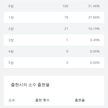
0쌍
106
51.46%
1쌍
78
37.86%
2쌍
21
10.19%
3쌍
1
0.49%
4쌍
0
0.00%
5쌍
0
0.00%
출현시의 소수 출현율
소수
출현 횟수
출현율