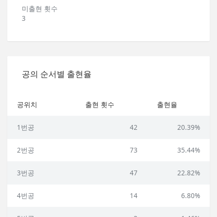
미출현 횟수
3
공의 순서별 출현율
공위치
출현 횟수
출현율
1번공
42
20.39%
2번공
73
35.44%
3번공
47
22.82%
4번공
14
6.80%