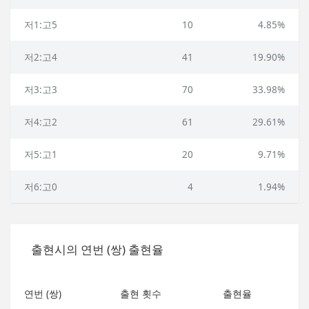
저1:고5
10
4.85%
저2:고4
41
19.90%
저3:고3
70
33.98%
저4:고2
61
29.61%
저5:고1
20
9.71%
저6:고0
4
1.94%
출현시의 연번 (쌍) 출현율
연번 (쌍)
출현 횟수
출현율