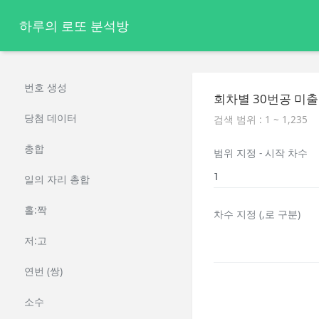
하루의 로또 분석방
번호 생성
회차별 30번공 미출
당첨 데이터
검색 범위 : 1 ~ 1,235
총합
범위 지정 - 시작 차수
일의 자리 총합
홀:짝
차수 지정 (,로 구분)
저:고
연번 (쌍)
소수