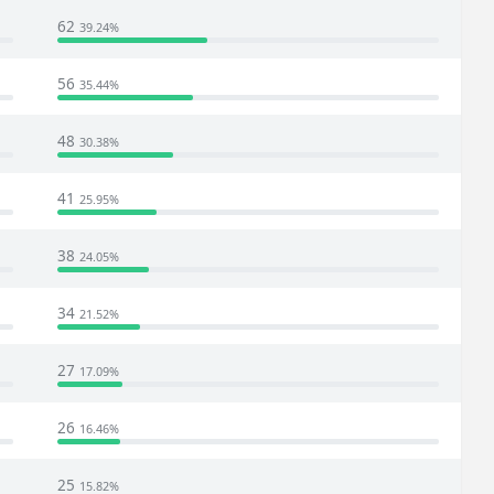
62
39.24%
56
35.44%
48
30.38%
41
25.95%
38
24.05%
34
21.52%
27
17.09%
26
16.46%
25
15.82%