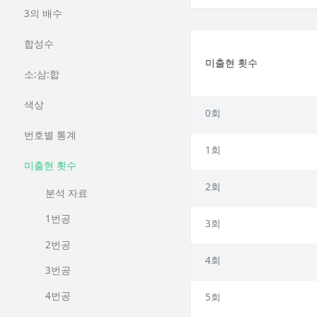
3의 배수
합성수
미출현 횟수
소:삼:합
색상
0회
번호별 통계
1회
미출현 횟수
2회
분석 자료
1번공
3회
2번공
4회
3번공
4번공
5회