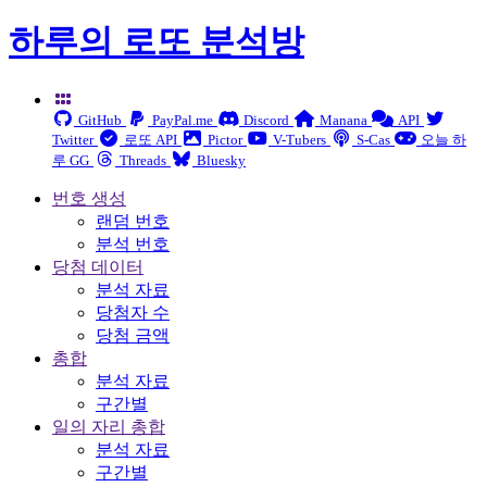
하루의 로또 분석방
GitHub
PayPal.me
Discord
Manana
API
Twitter
로또 API
Pictor
V-Tubers
S-Cas
오늘 하
루 GG
Threads
Bluesky
번호 생성
랜덤 번호
분석 번호
당첨 데이터
분석 자료
당첨자 수
당첨 금액
총합
분석 자료
구간별
일의 자리 총합
분석 자료
구간별