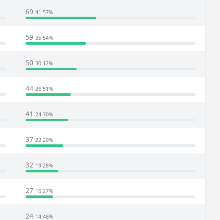
69
41.57%
59
35.54%
50
30.12%
44
26.51%
41
24.70%
37
22.29%
32
19.28%
27
16.27%
24
14.46%