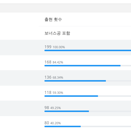
출현 횟수
보너스공 포함
199
100.00%
168
84.42%
136
68.34%
118
59.30%
98
49.25%
80
40.20%