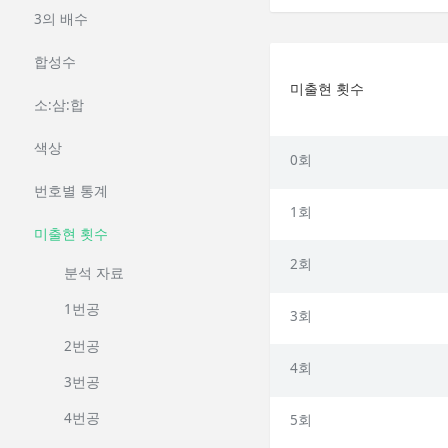
3의 배수
합성수
미출현 횟수
소:삼:합
색상
0회
번호별 통계
1회
미출현 횟수
2회
분석 자료
1번공
3회
2번공
4회
3번공
4번공
5회