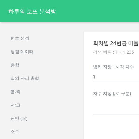
하루의 로또 분석방
번호 생성
회차별 24번공 미출
당첨 데이터
검색 범위 : 1 ~ 1,235
총합
범위 지정 - 시작 차수
일의 자리 총합
홀:짝
차수 지정 (,로 구분)
저:고
연번 (쌍)
소수