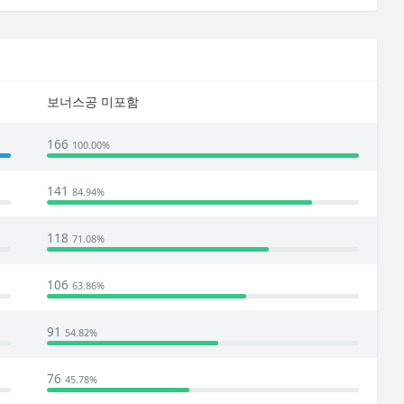
보너스공 미포함
166
100.00%
141
84.94%
118
71.08%
106
63.86%
91
54.82%
76
45.78%