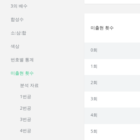
3의 배수
합성수
미출현 횟수
소:삼:합
색상
0회
번호별 통계
1회
미출현 횟수
2회
분석 자료
1번공
3회
2번공
4회
3번공
4번공
5회