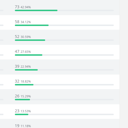
73
42.94%
58
34.12%
52
30.59%
47
27.65%
39
22.94%
32
18.82%
26
15.29%
23
13.53%
19
11.18%