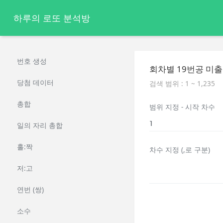
하루의 로또 분석방
번호 생성
회차별 19번공 미출
당첨 데이터
검색 범위 : 1 ~ 1,235
총합
범위 지정 - 시작 차수
일의 자리 총합
홀:짝
차수 지정 (,로 구분)
저:고
연번 (쌍)
소수