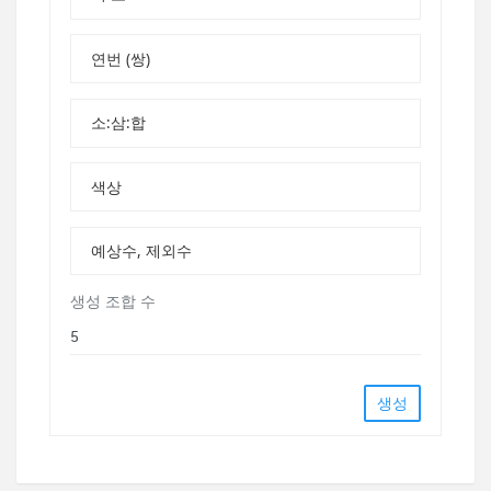
연번 (쌍)
소:삼:합
색상
예상수, 제외수
생성 조합 수
생성