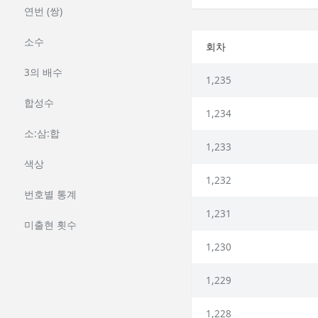
연번 (쌍)
소수
회차
3의 배수
1,235
합성수
1,234
소:삼:합
1,233
색상
1,232
번호별 통계
1,231
미출현 횟수
1,230
1,229
1,228